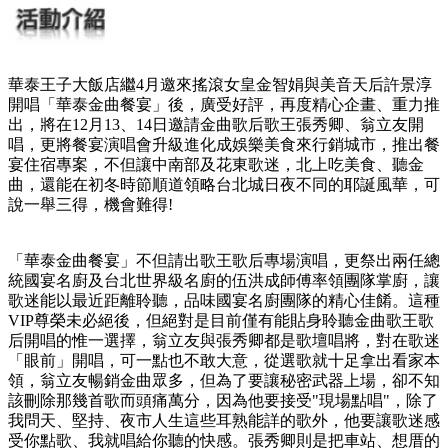
華泰王子大飯店繼4月邀來搖滾女皇金智娟與美音天后許景淳
開唱「華泰金曲餐宴」後，廣受好評，再度精心企畫、重力推
出，將在12月13、14日邀請金曲歌后歌王張秀卿、翁立友開
唱，更將餐宴演唱會升級進化成娛樂美食來行銷城市，推出餐
宴住宿專案，不但讓中南部及花東歌迷，北上吃美食、聽金
曲，還能在初冬時節順道領略台北城日夜不同的耶誕風華，可
說一舉三得，機會難得!
「華泰金曲餐宴」不但請出歌王歌后專場演唱，更祭出兩任總
統國宴名廚及台北世界級名廚的伍洪成師傅率領團隊掌廚，讓
歌迷能以最近距離聆聽，品味國宴名廚團隊的精心佳餚。這種
VIP尊榮未必絕後，但絕對是目前僅有能貼身聆聽金曲歌王歌
后開唱的惟一選擇，翁立友與張秀卿都是歌壇唱將，對在歌迷
「眼前」開唱，可一點也不敢大意，從選歌就十足拿出看家本
領，翁立友暢銷金曲眾多，但為了要讓秘密武器上場，卻不知
該刪除那幾首歌而頭痛萬分，因為他要接受"現場點唱"，除了
我問天、堅持、夜市人生這些耳熟能詳的歌外，他要讓歌迷感
受你點歌、我就唱給你聽的快感。張秀卿則是把車站、想厝的