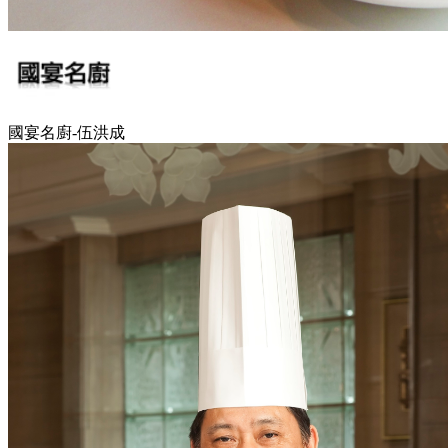
國宴名廚-伍洪成