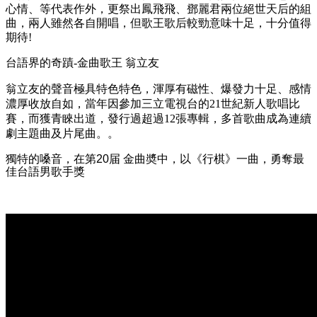
心情、等代表作外，更祭出鳳飛飛、鄧麗君兩位絕世天后的組
曲，兩人雖然各自開唱，但歌王歌后較勁意味十足，十分值得
期待!
台語界的奇蹟-金曲歌王 翁立友
翁立友的聲音極具特色特色，渾厚有磁性、爆發力十足、感情
濃厚收放自如，當年因參加三立電視台的21世紀新人歌唱比
賽，而獲青睞出道，
發行過超過12張專輯，多首歌曲成為連續
劇主題曲及片尾曲。
。
獨特的嗓音，在第20届 金曲奬中，以《行棋》一曲，勇奪最
佳台語男歌手獎