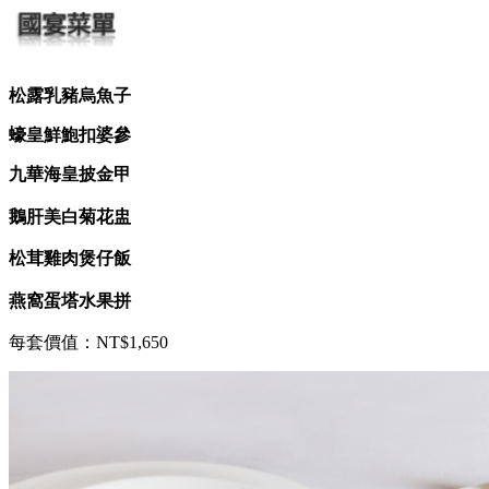
松露乳豬烏⿂子
蠔皇鮮鮑扣婆參
九華海皇披⾦甲
鵝肝美白菊花盅
松茸雞肉煲仔飯
燕窩蛋塔水果拼
每套價值：NT$1,650